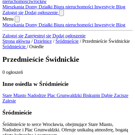
nieruchomości
wrocław
Mieszkania
Domy
Działki
Biura nieruchomości
Inwestycje
Blog
Zaloguj się
Dodaj ogłoszenie
Menu
Mieszkania
Domy
Działki
Biura nieruchomości
Inwestycje
Blog
Zaloguj się
Zarejestruj się
Dodaj ogłoszenie
Strona główna
/
Dzielnice
/
Śródmieście
/
Przedmieście Świdnickie
Śródmieście
/
Osiedle
Przedmieście Świdnickie
0 ogłoszeń
Inne osiedla w Śródmieście
Stare Miasto
Nadodrze
Plac Grunwaldzki
Biskupin
Dąbie
Zacisze
Zalesie
Śródmieście
Śródmieście to serce Wrocławia, obejmujące Stare Miasto,
Nadodrze i Plac Grunwaldzki. Oferuje unikalną atmosferę, bogatą