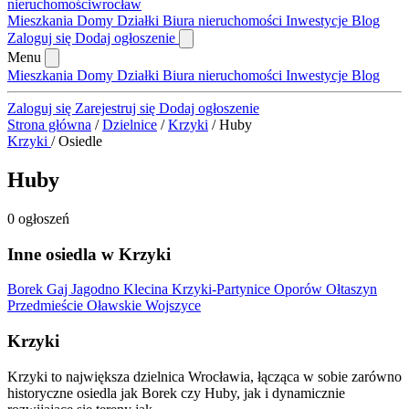
nieruchomości
wrocław
Mieszkania
Domy
Działki
Biura nieruchomości
Inwestycje
Blog
Zaloguj się
Dodaj ogłoszenie
Menu
Mieszkania
Domy
Działki
Biura nieruchomości
Inwestycje
Blog
Zaloguj się
Zarejestruj się
Dodaj ogłoszenie
Strona główna
/
Dzielnice
/
Krzyki
/
Huby
Krzyki
/
Osiedle
Huby
0 ogłoszeń
Inne osiedla w Krzyki
Borek
Gaj
Jagodno
Klecina
Krzyki-Partynice
Oporów
Ołtaszyn
Przedmieście Oławskie
Wojszyce
Krzyki
Krzyki to największa dzielnica Wrocławia, łącząca w sobie zarówno
historyczne osiedla jak Borek czy Huby, jak i dynamicznie