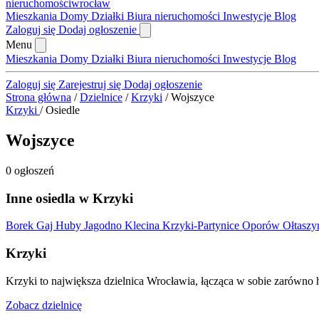
nieruchomości
wrocław
Mieszkania
Domy
Działki
Biura nieruchomości
Inwestycje
Blog
Zaloguj się
Dodaj ogłoszenie
Menu
Mieszkania
Domy
Działki
Biura nieruchomości
Inwestycje
Blog
Zaloguj się
Zarejestruj się
Dodaj ogłoszenie
Strona główna
/
Dzielnice
/
Krzyki
/
Wojszyce
Krzyki
/
Osiedle
Wojszyce
0 ogłoszeń
Inne osiedla w Krzyki
Borek
Gaj
Huby
Jagodno
Klecina
Krzyki-Partynice
Oporów
Ołtasz
Krzyki
Krzyki to największa dzielnica Wrocławia, łącząca w sobie zarówno hi
Zobacz dzielnicę