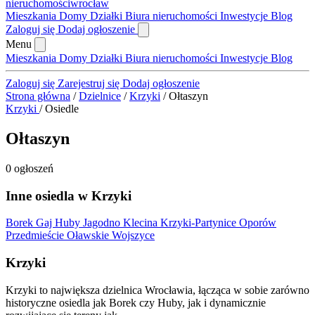
nieruchomości
wrocław
Mieszkania
Domy
Działki
Biura nieruchomości
Inwestycje
Blog
Zaloguj się
Dodaj ogłoszenie
Menu
Mieszkania
Domy
Działki
Biura nieruchomości
Inwestycje
Blog
Zaloguj się
Zarejestruj się
Dodaj ogłoszenie
Strona główna
/
Dzielnice
/
Krzyki
/
Ołtaszyn
Krzyki
/
Osiedle
Ołtaszyn
0 ogłoszeń
Inne osiedla w Krzyki
Borek
Gaj
Huby
Jagodno
Klecina
Krzyki-Partynice
Oporów
Przedmieście Oławskie
Wojszyce
Krzyki
Krzyki to największa dzielnica Wrocławia, łącząca w sobie zarówno
historyczne osiedla jak Borek czy Huby, jak i dynamicznie