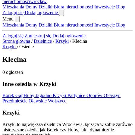
nieruchomości
wrocław
Mieszkania
Domy
Działki
Biura nieruchomości
Inwestycje
Blog
Zaloguj się
Dodaj ogłoszenie
Menu
Mieszkania
Domy
Działki
Biura nieruchomości
Inwestycje
Blog
Zaloguj się
Zarejestruj się
Dodaj ogłoszenie
Strona główna
/
Dzielnice
/
Krzyki
/
Klecina
Krzyki
/
Osiedle
Klecina
0 ogłoszeń
Inne osiedla w Krzyki
Borek
Gaj
Huby
Jagodno
Krzyki-Partynice
Oporów
Ołtaszyn
Przedmieście Oławskie
Wojszyce
Krzyki
Krzyki to największa dzielnica Wrocławia, łącząca w sobie zarówno
historyczne osiedla jak Borek czy Huby, jak i dynamicznie